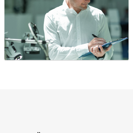
НАЙВИЩА ЯКІСТЬ
ЗАБЕЗПЕЧЕНО
НА ВСІ ПОСЛУГИ
Якість - це найкращий бізнес-
план. Наша відповідальність -
забезпечити його успішне
виконання.